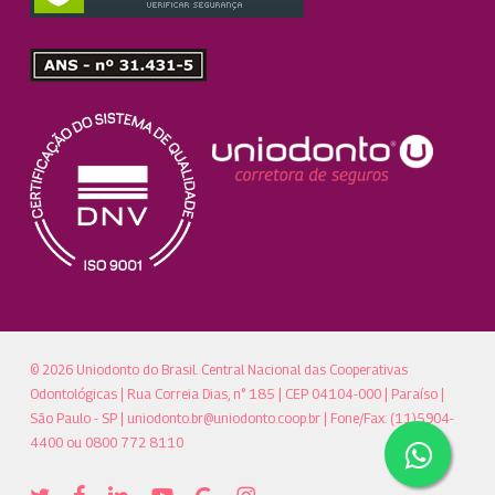
© 2026 Uniodonto do Brasil. Central Nacional das Cooperativas
Odontológicas | Rua Correia Dias, n° 185 | CEP 04104-000 | Paraíso |
São Paulo - SP |
uniodonto.br@uniodonto.coop.br
| Fone/Fax: (11)5904-
4400 ou 0800 772 8110
twitter
facebook
linkedin
youtube
google-
instagram