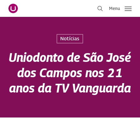
Pular
Menu
para
procurar
o
conteúdo
principal
Notícias
Uniodonto de São José
dos Campos nos 21
anos da TV Vanguarda