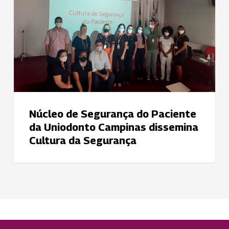
da
Uniodonto
Campinas
dissemina
Cultura
da
Segurança
Núcleo de Segurança do Paciente
da Uniodonto Campinas dissemina
Cultura da Segurança