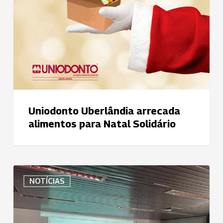
Uniodonto Uberlândia arrecada
alimentos para Natal Solidário
Núcleo
NOTÍCIAS
de
Segurança
do
Paciente