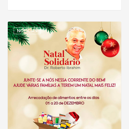
Uniodonto
NOTÍCIAS
Uberlândia
arrecada
alimentos
para
Natal
Solidário