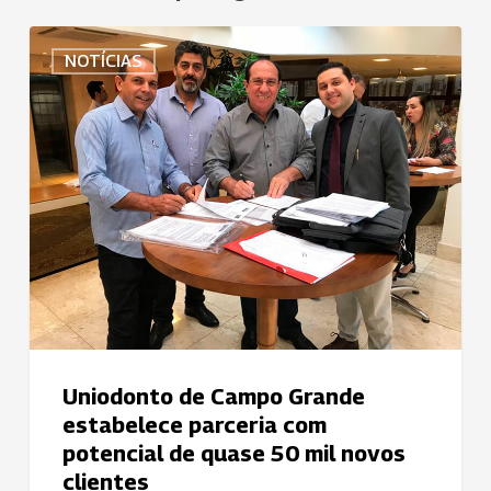
Uniodonto
NOTÍCIAS
de
Campo
Grande
estabelece
parceria
com
potencial
de
quase
50
mil
novos
Uniodonto de Campo Grande
clientes
estabelece parceria com
potencial de quase 50 mil novos
clientes