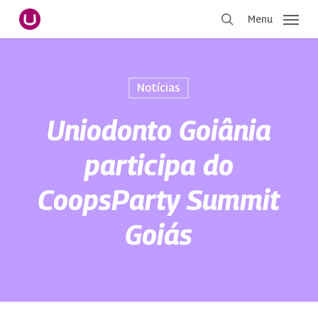
Pular
Menu
para
procurar
o
conteúdo
principal
Notícias
Uniodonto Goiânia
participa do
CoopsParty Summit
Goiás