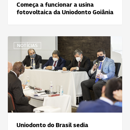
Começa a funcionar a usina
fotovoltaica da Uniodonto Goiânia
Uniodonto
NOTÍCIAS
do
Brasil
sedia
Workshop
Internacional
Cooperativas
do
Mercosul
e
os
Objetivos
Uniodonto do Brasil sedia