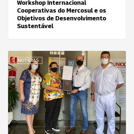
de
Workshop Internacional
Desenvolvimento
Cooperativas do Mercosul e os
Sustentável
Objetivos de Desenvolvimento
Sustentável
Uniodonto
NOTÍCIAS
São
José
do
Rio
Pardo
completa
25
anos
e
recebe