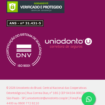
© 2026 Uniodonto do Brasil. Central Nacional das Cooperativas
Odontológicas | Rua Correia Dias, n° 185 | CEP 04104-000 | Paraíso |
São Paulo - SP |
uniodonto.br@uniodonto.coop.br
| Fone/Fax: (11)5904-
4400 ou 0800 772 8110