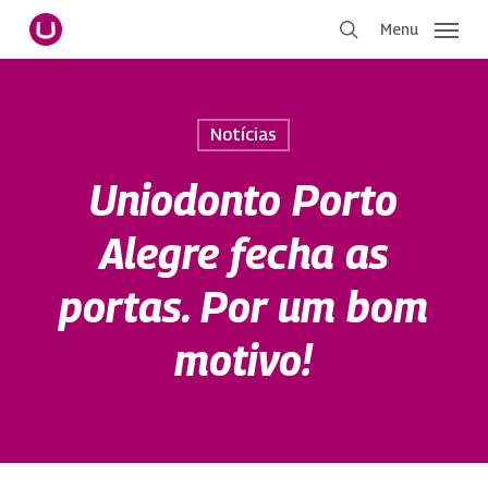
Pular
Menu
para
procurar
o
conteúdo
principal
Notícias
Uniodonto Porto
Alegre fecha as
portas. Por um bom
motivo!