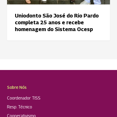
homenagem
do
Uniodonto São José do Rio Pardo
Sistema
completa 25 anos e recebe
Ocesp
homenagem do Sistema Ocesp
Sobre Nós
Coordenador TISS
Resp. Técnico
Cooperativismo