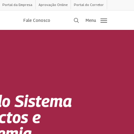
Portal da Empresa
Aprovação Online
Portal do Corretor
procurar
Fale Conosco
Menu
do Sistema
ctos e
demia