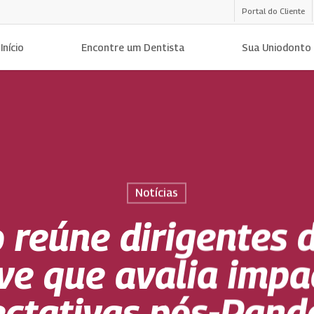
Portal do Cliente
Início
Encontre um Dentista
Sua Uniodonto
Notícias
 reúne dirigentes 
ve que avalia impa
ctativas pós-Pan