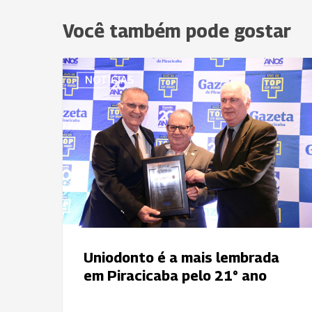
Você também pode gostar
Uniodonto
NOTÍCIAS
é
a
mais
lembrada
em
Piracicaba
pelo
21°
ano
Uniodonto é a mais lembrada
em Piracicaba pelo 21° ano