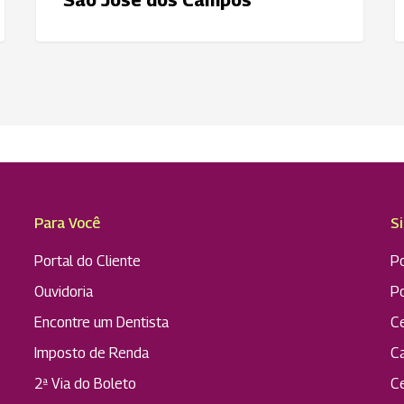
São José dos Campos
Campos
Para Você
S
Portal do Cliente
Po
Ouvidoria
P
Encontre um Dentista
C
Imposto de Renda
C
2ª Via do Boleto
C