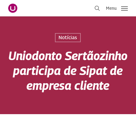
Pular
Menu
para
procurar
o
conteúdo
principal
Notícias
Uniodonto Sertãozinho
participa de Sipat de
empresa cliente