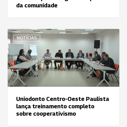
da comunidade
reforço
de
time
de
Uniodonto
ex-
NOTÍCIAS
Centro-
BBBs
Oeste
para
Paulista
chegar
lança
mais
treinamento
perto
completo
da
sobre
comunidade
cooperativismo
Uniodonto Centro-Oeste Paulista
lança treinamento completo
sobre cooperativismo