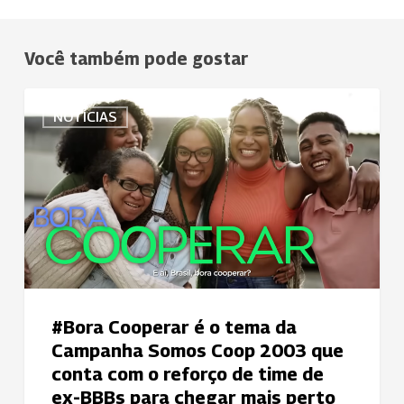
Você também pode gostar
#Bora
NOTÍCIAS
Cooperar
é
o
tema
da
Campanha
Somos
Coop
2003
#Bora Cooperar é o tema da
que
Campanha Somos Coop 2003 que
conta
conta com o reforço de time de
com
ex-BBBs para chegar mais perto
o