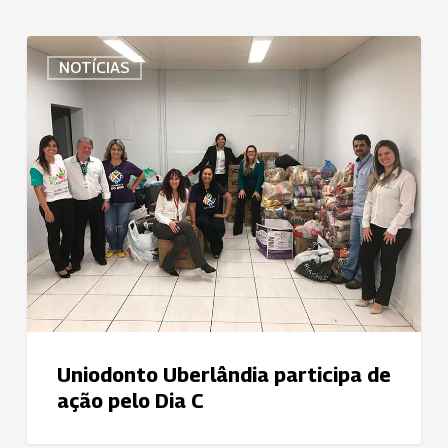
Uniodonto
NOTÍCIAS
Uberlândia
participa
de
ação
pelo
Dia
C
Uniodonto Uberlândia participa de
ação pelo Dia C