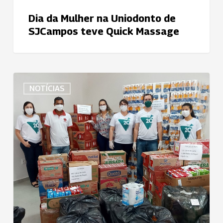
Dia da Mulher na Uniodonto de
SJCampos teve Quick Massage
Uniodonto
NOTÍCIAS
Catanduva
une-
se
a
outras
cooperativas
para
entrega
de
doações
arrecadadas