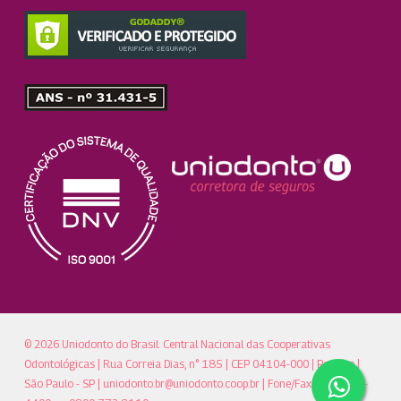
© 2026 Uniodonto do Brasil. Central Nacional das Cooperativas
Odontológicas | Rua Correia Dias, n° 185 | CEP 04104-000 | Paraíso |
São Paulo - SP |
uniodonto.br@uniodonto.coop.br
| Fone/Fax: (11)5904-