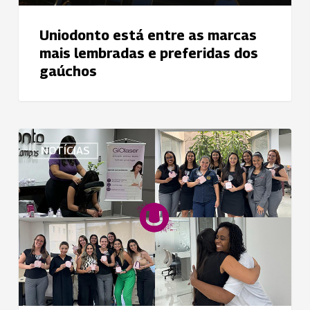
gaúchos
Uniodonto está entre as marcas
mais lembradas e preferidas dos
gaúchos
Dia
NOTÍCIAS
da
Mulher
na
Uniodonto
de
SJCampos
teve
Quick
Massage