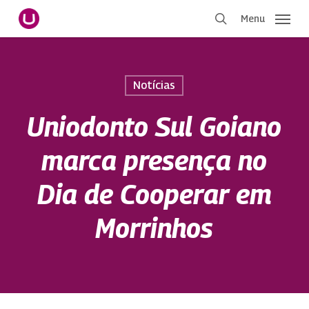
Pular
Menu
para
procurar
o
conteúdo
principal
Notícias
Uniodonto Sul Goiano
marca presença no
Dia de Cooperar em
Morrinhos