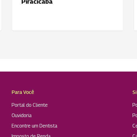
Piracicaba
d
F
Para Você
S
Portal do Cliente
Po
Ouvidoria
P
Encontre um Dentista
C
Imposto de Renda
C