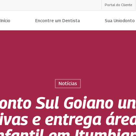
Portal do Cliente
Início
Encontre um Dentista
Sua Uniodonto
Notícias
onto Sul Goiano un
ivas e entrega área
nfantil em Itumbia