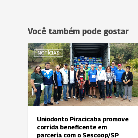
Você também pode gostar
Uniodonto
NOTÍCIAS
Piracicaba
promove
corrida
beneficente
em
parceria
com
o
Uniodonto Piracicaba promove
Sescoop/SP
corrida beneficente em
parceria com o Sescoop/SP