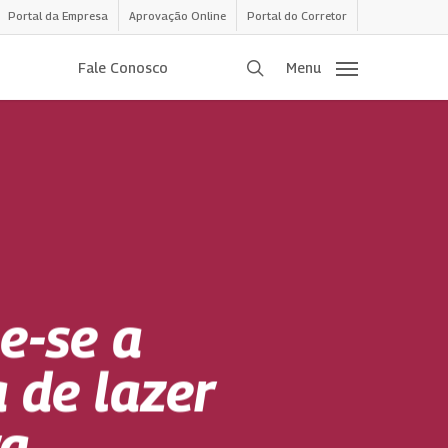
Portal da Empresa
Aprovação Online
Portal do Corretor
procurar
Fale Conosco
Menu
e-se a
 de lazer
ra