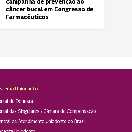
campanha de prevenção ao
e
câncer bucal em Congresso de
armacêuticos
Farmacêuticos
istema Uniodonto
rtal do Dentista
ortal das Singulares / Câmara de Compensação
entral de Atendimento Uniodonto do Brasil
apacita Uniodonto