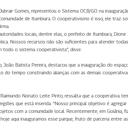
brair Gomes, representou o Sistema OCB/GO na inauguração. 
comunidade de Itumbiara. O cooperativismo é isso, ele traz s
irma.
toridades locais, dentre elas, o prefeito de Itumbiara, Dione
blica. Nossos recursos não são suficientes para atender toda
m todo o sistema cooperativista”, disse.
 João Batista Pereira, destacou que a inauguração do espaço 
o do tempo construindo alianças com as demais cooperativas 
 Raimundo Nonato Leite Pinto, ressalta que a cooperativa te
giões que está inserida. “Nosso principal objetivo é agregar 
ojetos com a comunidade local. Recentemente, em Goiânia, fi
hoje aqui inauguramos esse parque, fruto de parceria entre as 